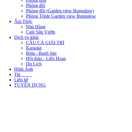
Phòng đơn
Phòng đôi
Phòng đôi (Garden view Bungalow)
Phòng Triple Garden view Bungalow
Ẩm Thực
Nhà Hàng
Cafe Sân Vườn
Dịch vụ khác
CÂU CÁ GIẢI TRÍ
Karaoke
Bida - Banh bàn
Hội thảo - Liên Hoan
Du Lịch
Hình Ảnh
Tin
Liên hệ
TUYỂN DỤNG